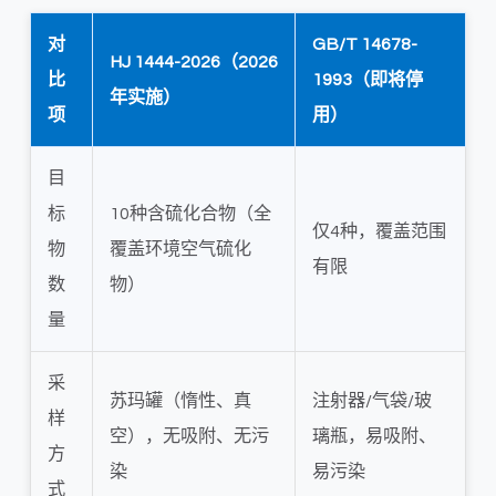
对
GB/T 14678-
HJ 1444-2026（2026
比
1993（即将停
年实施）
项
用）
目
标
10种含硫化合物（全
仅4种，覆盖范围
物
覆盖环境空气硫化
有限
数
物）
量
采
苏玛罐（惰性、真
注射器/气袋/玻
样
空），无吸附、无污
璃瓶，易吸附、
方
染
易污染
式