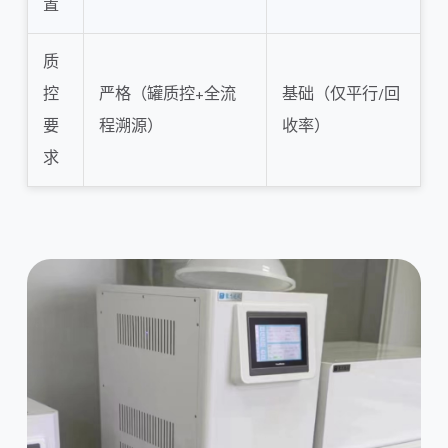
置
质
控
严格（罐质控+全流
基础（仅平行/回
要
程溯源）
收率）
求