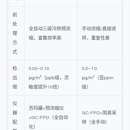
前
处
全自动三级冷阱预浓
手动浓缩/直接进
理
缩，富集效率高
样，重复性差
方
式
检
0.02–0.10
0.2–1.0
出
μg/m³（ppb级，灵
μg/m³（亚ppm
限
敏度提升10倍）
级）
仪
苏玛罐+预浓缩仪
器
GC-FPD+简易采
+GC-FPD（全自动
配
样（全手动）
化）