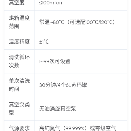
真空度
≤100mtorr
烘箱温度
常温~80℃（可选配100℃/120℃）
范围
温度精度
±1℃
清洗循环
1~99次可设置
次数
单次清洗
30分钟/4个6L苏玛罐
时间
真空泵类
无油涡旋真空泵
型
气源要求
高纯氮气（99.999%）或零级空气